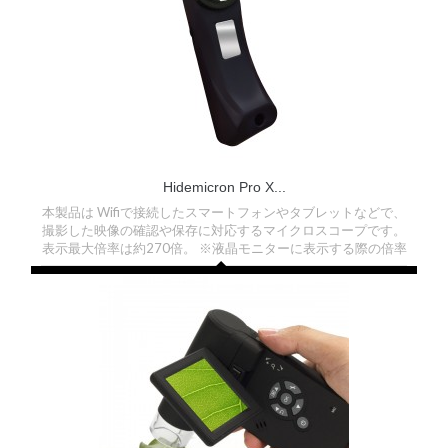
ラ
イ
フ
ス
タ
イ
ル
サ
Hidemicron Pro X...
ポ
本製品は Wifiで接続したスマートフォンやタブレットなどで、
ー
ト
撮影した映像の確認や保存に対応するマイクロスコープです。
表示最大倍率は約270倍。 ※液晶モニターに表示する際の倍率
はモニターサイズによって異なります。 270倍のサイズは21.5
お
インチモニターの全画面に表示した場合のものです。
問
合
わ
せ