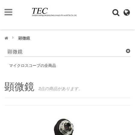
ト
ッ
プ
>
顕微鏡
ペ
ー
ジ
顕微鏡
企
マイクロスコープの全商品
業
情
報
顕微鏡
3点の商品があります。
デ
ジ
モ
ノ
SHOP