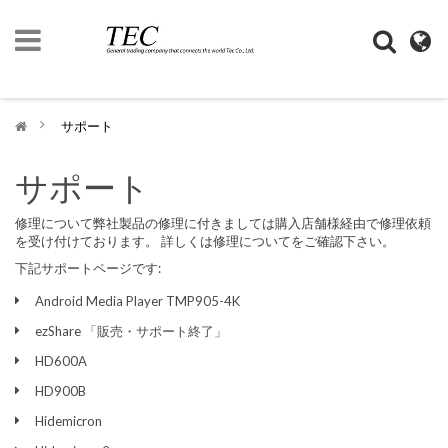
ト
ッ
プ
>
サポート
ペ
ー
ジ
サポート
企
修理について弊社製品の修理に付きましては購入店舗様経由で修理依頼
業
を受け付けております。 詳しくは修理についてをご確認下さい。
情
報
下記サポートページです:
Android Media Player TMP905-4K
デ
ジ
ezShare 「販売・サポート終了」
モ
ノ
HD600A
HD900B
Hidemicron
SHOP