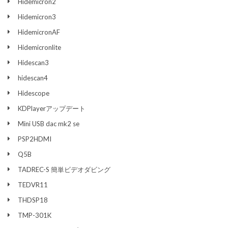
Hidemicron2
Hidemicron3
ラ
イ
HidemicronAF
フ
ス
Hidemicronlite
タ
イ
Hidescan3
ル
hidescan4
Hidescope
サ
ポ
KDPlayerアップデート
ー
ト
Mini USB dac mk2 se
PSP2HDMI
お
問
Q5B
合
わ
TADREC-S 簡単ビデオダビング
せ
TEDVR11
THDSP18
TMP-301K