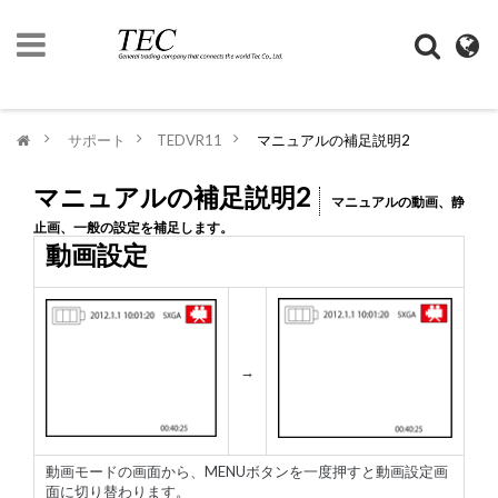
ト
ッ
プ
>
サポート
>
TEDVR11
>
マニュアルの補足説明2
ペ
ー
ジ
マニュアルの補足説明2
マニュアルの動画、静
止画、一般の設定を補足します。
企
動画設定
業
情
報
デ
ジ
→
モ
ノ
SHOP
動画モードの画面から、MENUボタンを一度押すと動画設定画
面に切り替わります。