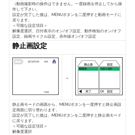
（動画撮影時の操作はできません。一度録画を停止してから操
作して下さい。
ラ
設定が完了した後は、MENUボタンを二度押すと動画モードに
イ
戻ります。
フ
＜可能な設定項目＞
ス
解像度選択、日付表示のオン/オフ設定、動作検知のオン/オフ
タ
設定、録画サイクル設定、赤外線オン/オフ設定
イ
ル
静止画設定
サ
ポ
ー
ト
→
お
問
合
わ
せ
静止画モードの画面から、MENUボタンを一度押すと静止画設
定画面に切り替わります。
設定が完了した後は、MENUボタンを二度押すと静止画モード
に戻ります。
＜可能な設定項目＞
解像度選択