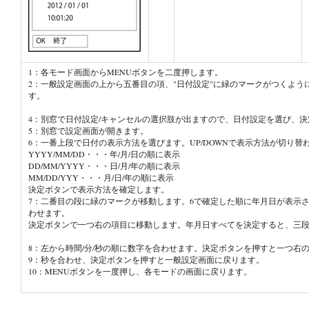
1：各モード画面からMENUボタンを二度押します。
2：一般設定画面の上から五番目の項、"日付設定"に緑のマークがつくよう
す。
4：別窓で日付設定/キャンセルの選択肢が出ますので、日付設
5：別窓で設定画面が開きます。
6：一番上段で日付の表示方法を選びます。UP/DOWNで表
YYYY/MM/DD・・・年/月/日の順に表示
DD/MM/YYYY・・・日/月/年の順に表示
MM/DD/YYY・・・月/日/年の順に表示
決定ボタンで表示方法を確定します。
7：二番目の段に緑のマークが移動します。6で確定した順に年月日が表示され
わせます。
決定ボタンで一つ右の項目に移動します。年月日すべてを決定する
8：左から時間/分/秒の順に数字を合わせます。決定ボタンを
9：秒を合わせ、決定ボタンを押すと一般設定画面に戻り
10：MENUボタンを一度押し、各モードの画面に戻りま