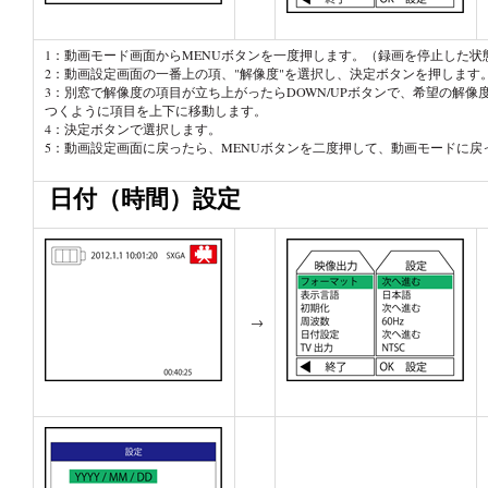
ラ
1：動画モード画面からMENUボタンを一度押します。（録画を停止した状
イ
2：動画設定画面の一番上の項、"解像度"を選択し、決定ボタンを押します
フ
3：別窓で解像度の項目が立ち上がったらDOWN/UPボタンで、希望の解像
ス
つくように項目を上下に移動します。
タ
4：決定ボタンで選択します。
イ
5：動画設定画面に戻ったら、MENUボタンを二度押して、動画モードに戻
ル
日付（時間）設定
サ
ポ
ー
ト
お
問
→
合
わ
せ