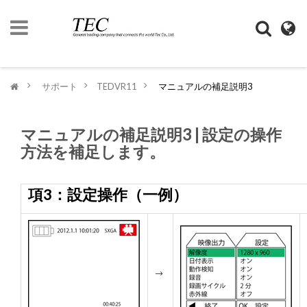
ト
ッ
プ
>
サポート
>
TEDVR11
>
マニュアルの補足説明3
ペ
ー
ジ
マニュアルの補足説明3 | 設定の操作
企
方法を補足します。
業
情
報
項3：設定操作（一例）
デ
ジ
モ
ノ
→
SHOP