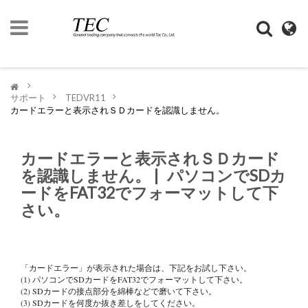
ト
ッ
プ
>
ペ
サポート
>
TEDVR11
>
ー
カードエラーと表示されＳＤカードを認識しません。
ジ
企
カードエラーと表示されＳＤカード
業
情
を認識しません。 | パソコンでSDカ
報
ードをFAT32でフォーマットして下
さい。
デ
ジ
モ
ノ
「カードエラー」が表示された場合は、下記をお試し下さい。
(1) パソコンでSDカードをFAT32でフォーマットして下さい。
(2) SDカードの接点部分を綿棒などで磨いて下さい。
SHOP
(3) SDカードを何度か抜き差しをしてください。