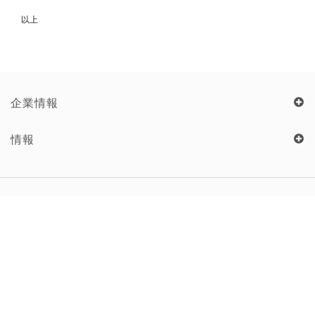
以上
ラ
イ
フ
ス
タ
イ
ル
企業情報
サ
情報
ポ
ー
ト
お
問
合
わ
せ