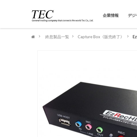
企業情報
デジ
>
終息製品一覧
>
Capture Box《販売終了》
>
E