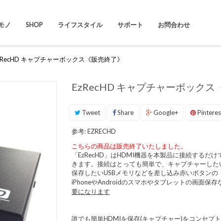
モノ
SHOP
ライフスタイル
サポート
お問合わせ
zRecHD キャプチャーボックス《販売終了》
EzRecHD キャプチャーボック
Tweet
Share
Google+
Pinteres
参考:
EZRECHD
こちらの商品は販売終了いたしました。
「EzRecHD」はHDMI機器を本製品に接続するだ
きます。接続はとっても簡単で、キャプチャーした
保存したいUSBメモリなどを差し込み赤いボタンの
iPhoneやAndroidのスマホやタブレットの画面
要になります
誰でも簡単HDMIを保存(キャプチャー)をコンセプ