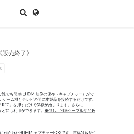
ス《販売終了》
t
けで誰でも簡単にHDMI映像の保存（キャプチャー）がで
いゲーム機とテレビの間に本製品を接続するだけです。
「REC」を押すだけで保存が始まります。
さらに、
保存などにも利用ができます。
※但し、別途ケーブルなど必
トに作られたHDMIキャプチャーBOXです。筐体は放熱性