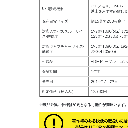
USBメモリ、USBハ
USB接続機器
以上をおすすめ致しま
保存目安サイズ
約15分で2GB程度（
対応入力パススルーサイ
1920×1080(60p) 192
ズ/解像度
1280×720(50p) 720×
対応キャプチャーサイズ/
1920×1080(30p)1920
解像度
720×480(60p)
付属品
HDMIケーブル、コ
保証期間
1年間
発売日
2014年7月29日
想定価格
（税込み）
12,980円
※製品外観、仕様は変更となる可能性が御座います