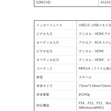
EZRECHD
45332
インターフェース
USB2.0（USBメ
ビデオ入力
デジタル：HDMI ア
オーディオ入力
アナログ：RCA ステレオ
ビデオ出力
デジタル：HDMI
オーディオ出力
デジタル：HDMI、ス
コーデック
MPEG4（ファイル形式
材質
スチール
本体サイズ
73mm*118mm*26m
本体重量
約240g
PS4、PS3、PS2、Xbo
対応機器
(Windows&MAC)