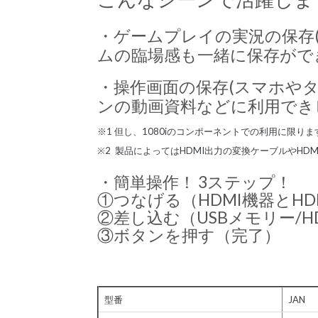
・ゲームプレイの実況の保存
ムの臨場感も一緒に保存ができ
・操作画面の保存(スマホや
ンの動画資料などに利用でき
※1 但し、1080iのコンポーネントでの利用に限り
※2 製品によってはHDMI出力の変換ケーブルやH
・簡単操作！ 3ステップ！
①つなげる（HDMI機器とHD
②差し込む（USBメモリー/H
③ボタンを押す（完了）
型番
JAN