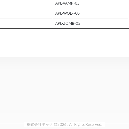
APL-VAMP-05
APL-WOLF-05
APL-ZOMB-05
株式会社テック ©
2026
. All Rights Reserved.